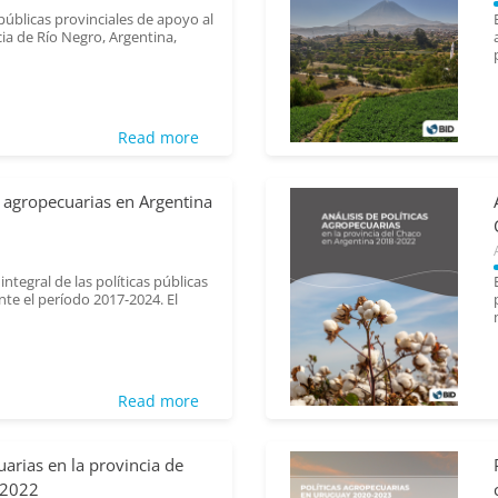
División de Agricultura y
 públicas provinciales de apoyo al
Desarrollo Rural
ia de Río Negro, Argentina,
Read more
Miazzo, David; Durnbeck,
as agropecuarias en Argentina
Theresa; Yedro, Tania; Ferrero,
Lucas; Woelfin, Maia; Buchter,
E...
División de Agricultura y
integral de las políticas públicas
Desarrollo Rural
te el período 2017-2024. El
Read more
Szephegyi, Nube;
uarias en la provincia de
Ackermann, María Noel;
-2022
Cortelezzi, Ángela; Baraldo,