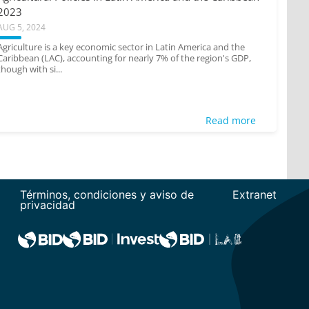
2023
AUG 5, 2024
Agriculture is a key economic sector in Latin America and the
Caribbean (LAC), accounting for nearly 7% of the region's GDP,
though with si...
Read more