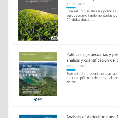
JUL 25, 2025
ra y
Este estudio analiza las políticas
agropecuario implementadas por 
Córdoba durant...
ldman,
Políticas agropecuarias y pe
alo;
análisis y cuantificación de 
;
MAR 10, 2025
ra y
Este estudio presenta una actualiz
políticas públicas de apoyo al se
en 201...
Analysis of Agricultural and F