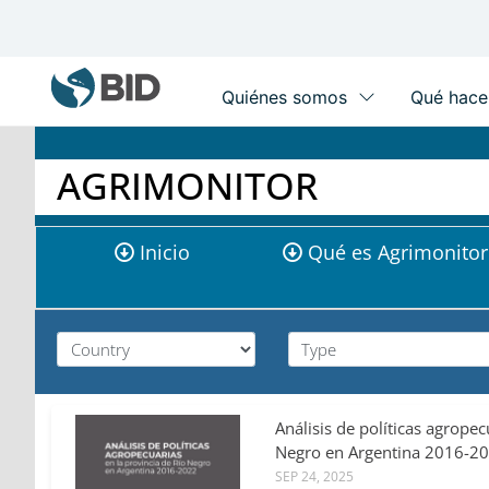
Main
navigation
Skip
to
main
AGRIMONITOR
content
Agrimonitor
Inicio
Qué es Agrimonitor
submenu
dóñez,
Análisis de políticas agropec
Negro en Argentina 2016-2
z,
SEP 24, 2025