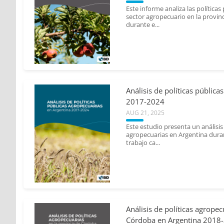
ra y
Este informe analiza las políticas
sector agropecuario en la provinc
durante e...
 De
Análisis de políticas públic
verdin,
2017-2024
lacher,
AUG 21, 2025
ra y
Este estudio presenta un análisis 
agropecuarias en Argentina duran
trabajo ca...
o,
Análisis de políticas agropec
Córdoba en Argentina 2018
;