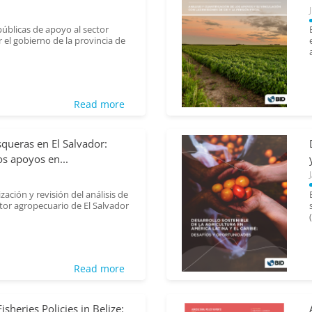
Juan; Barboza, Natal...
División de Agricultura y
 públicas de apoyo al sector
Desarrollo Rural
el gobierno de la provincia de
Read more
De Salvo, Carmine Paolo;
squeras en El Salvador:
Salazar, Lina; González, Mario;
los apoyos en...
Schling, Maja; Muñoz, Gonzalo;
R...
División de Agricultura y
ación y revisión del análisis de
Desarrollo Rural
ctor agropecuario de El Salvador
Read more
Conroy, Hector; Rondinone,
isheries Policies in Belize: