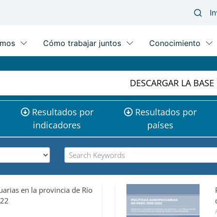
DESCARGAR LA BASE
Resultados por
Resultados por
indicadores
países
De los Santos, Jesús;
uarias en la provincia de Río
Muñoz, Gonzalo; Tellez-Lara,
022
Natalia; Rondinone, Gonzalo;
De Salvo,...